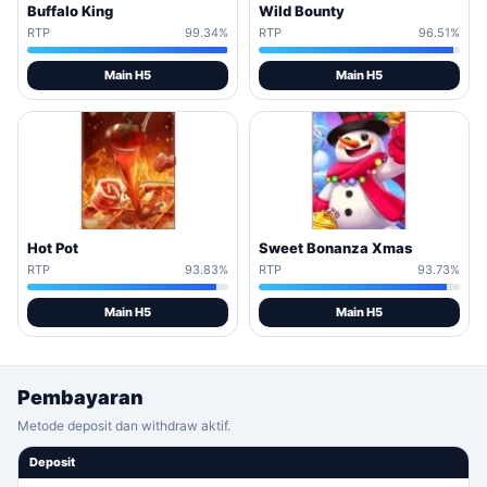
Buffalo King
Wild Bounty
RTP
99.34%
RTP
96.51%
Main H5
Main H5
Hot Pot
Sweet Bonanza Xmas
RTP
93.83%
RTP
93.73%
Main H5
Main H5
Pembayaran
Metode deposit dan withdraw aktif.
Deposit