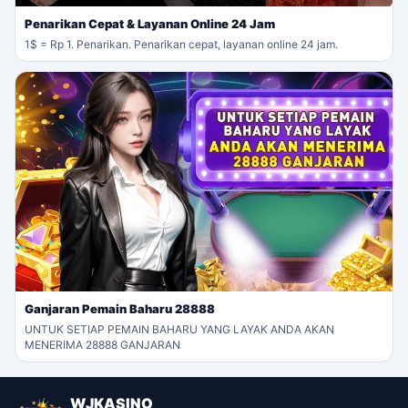
Penarikan Cepat & Layanan Online 24 Jam
1$ = Rp 1. Penarikan. Penarikan cepat, layanan online 24 jam.
Ganjaran Pemain Baharu 28888
UNTUK SETIAP PEMAIN BAHARU YANG LAYAK ANDA AKAN
MENERIMA 28888 GANJARAN
WJKASINO