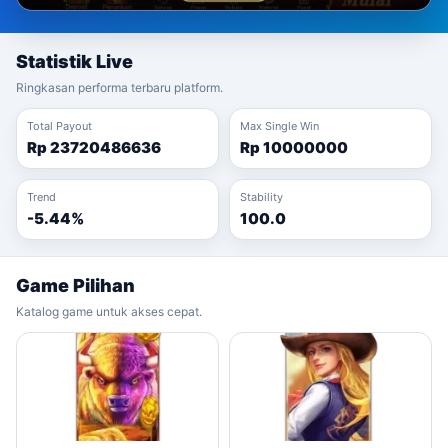
Statistik Live
Ringkasan performa terbaru platform.
Total Payout
Max Single Win
Rp 23720486636
Rp 10000000
Trend
Stability
-5.44%
100.0
Game Pilihan
Katalog game untuk akses cepat.