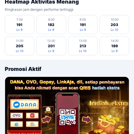
Heatmap Aktivitas Menang
Ringkasan jam dengan performa tertinggi.
7:00
8:00
9:00
10:00
191
182
191
203
Lv 9
Lv 9
Lv 9
Lv 10
11:00
12:00
13:00
14:00
205
201
213
189
Lv 10
Lv 9
Lv 10
Lv 9
Promosi Aktif